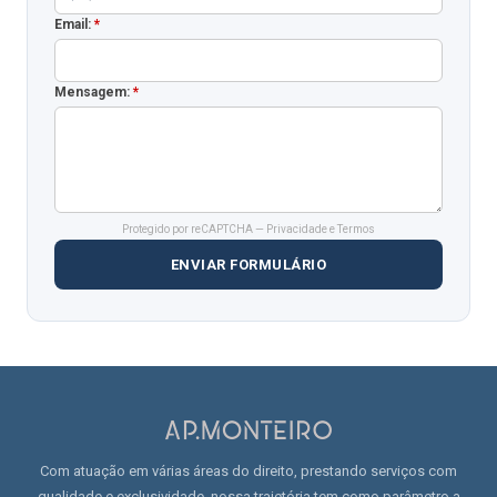
Email:
*
Mensagem:
*
Protegido por reCAPTCHA —
Privacidade
e
Termos
ENVIAR FORMULÁRIO
Com atuação em várias áreas do direito, prestando serviços com
qualidade e exclusividade, nossa trajetória tem como parâmetro a