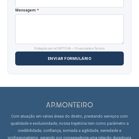
Mensagem:
*
Protegido por reCAPTCHA —
Privacidade
e
Termos
ENVIAR FORMULÁRIO
Com atuação em várias áreas do direito, prestando serviços com
qualidade e exclusividade, nossa trajetória tem como parâmetro a
credibilidade, confiança, somada a agilidade, seriedade e
profissionalismo, gerando por consequência uma relação duradoura